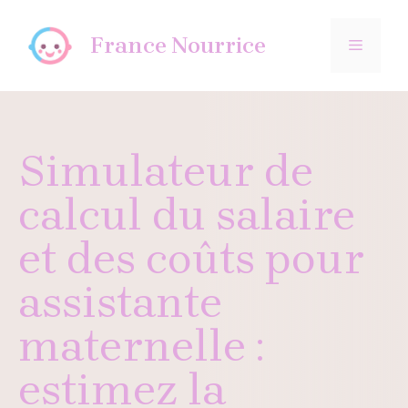
Aller
au
France Nourrice
MENU
contenu
Simulateur de
calcul du salaire
et des coûts pour
assistante
maternelle :
estimez la