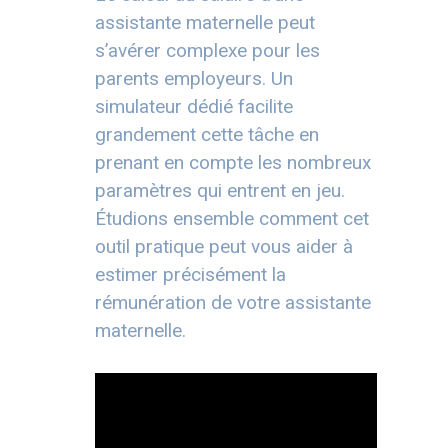
assistante maternelle peut
s’avérer complexe pour les
parents employeurs. Un
simulateur dédié facilite
grandement cette tâche en
prenant en compte les nombreux
paramètres qui entrent en jeu.
Étudions ensemble comment cet
outil pratique peut vous aider à
estimer précisément la
rémunération de votre assistante
maternelle.