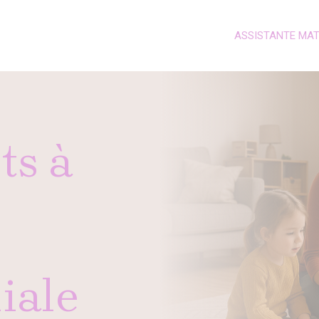
ASSISTANTE MA
ts à
iale