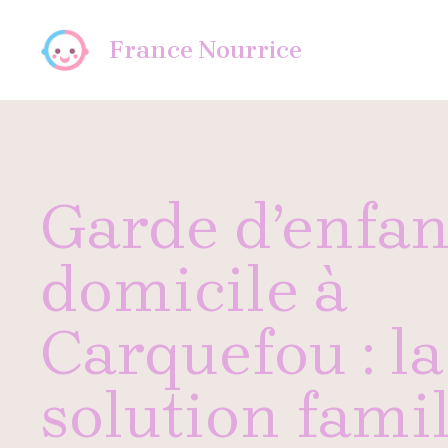
Aller
au
France Nourrice
contenu
Garde d’enfan
domicile à
Carquefou : la
solution famil