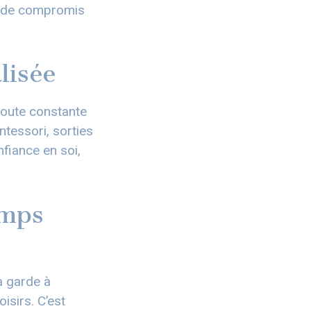
as de compromis
lisée
écoute constante
ontessori, sorties
nfiance en soi,
emps
la garde à
isirs. C’est