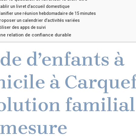
tablir un livret d’accueil domestique
lanifier une réunion hebdomadaire de 15 minutes
roposer un calendrier d’activités variées
tiliser des apps de suivi
ne relation de confiance durable
de d’enfants à
icile à Carquef
solution familia
 mesure