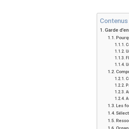
Contenus
Garde d’en
Pourqu
C
U
F
U
Compre
C
P
A
A
Les f
Sélect
Resso
Organi