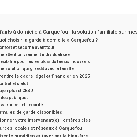
fants à domicile à Carquefou : la solution familiale sur me
oi choisir la garde à domicile à Carquefou ?
onfort et sécurité avant tout
ne attention vraiment individualisée
lexibilité pour les emplois du temps mouvants
ne solution qui grandit avec la famille
ndre le cadre légal et financier en 2025
ontrat et statut
ajemploi et CESU
ides publiques
ssurances et sécurité
ormules de garde disponibles
ionner votre intervenant(e) : critères clés
urces locales et réseaux à Carquefou
ser le quotidien et favoriser le bien-être