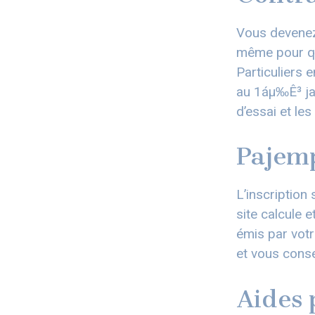
Vous devenez 
même pour qu
Particuliers 
au 1áµ‰Ê³ jan
d’essai et le
Pajemp
L’inscription
site calcule e
émis par votr
et vous conser
Aides 