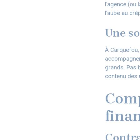
l’agence (ou 
l’aube au cré
Une so
À Carquefou, 
accompagnemen
grands. Pas b
contenu des m
Comp
fina
Contra