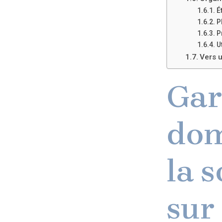
É
P
P
U
Vers u
Gar
dom
la 
sur