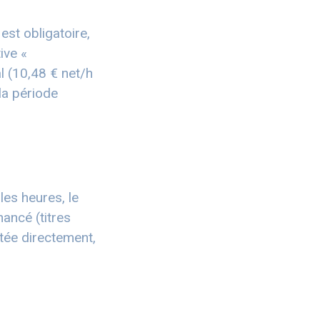
est obligatoire,
ive «
al (10,48 € net/h
la période
les heures, le
nancé (titres
itée directement,