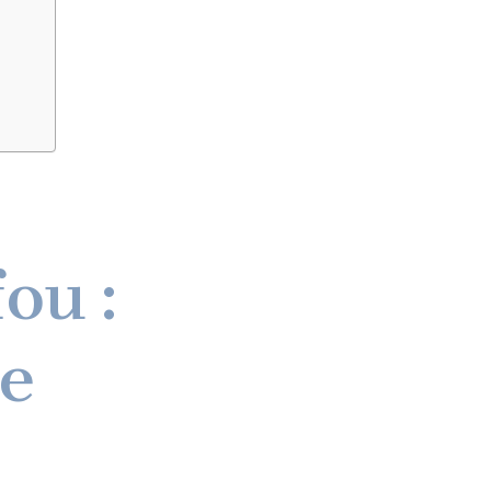
ou :
le