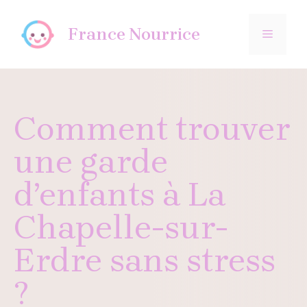
Aller
au
France Nourrice
MENU
contenu
Comment trouver
une garde
d’enfants à La
Chapelle-sur-
Erdre sans stress
?