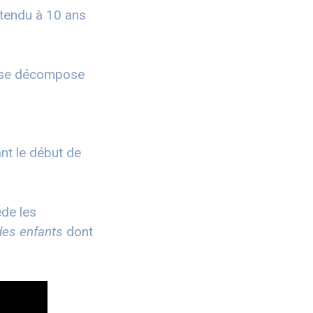
étendu à 10 ans
et se décompose
nt le début de
ède les
 des enfants
dont