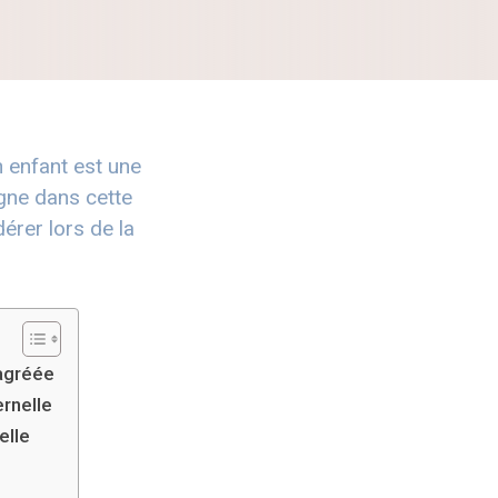
 enfant est une
gne dans cette
érer lors de la
 agréée
rnelle
elle