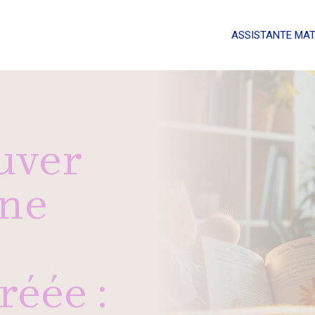
ASSISTANTE MA
uver
une
réée :