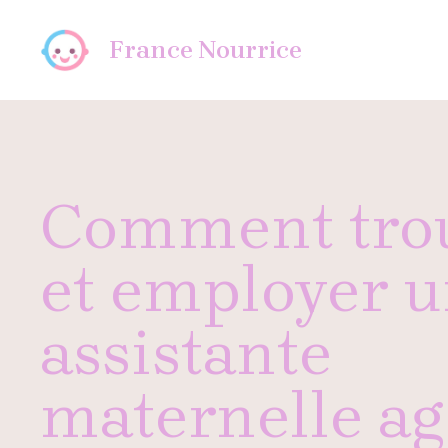
Aller
au
France Nourrice
contenu
Comment tro
et employer 
assistante
maternelle ag