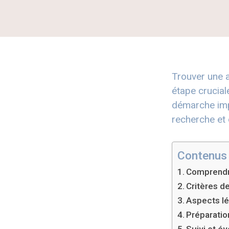
Trouver une a
étape crucia
démarche impo
recherche et 
Contenus
Comprendre
Critères d
Aspects lé
Préparatio
Suivi et év