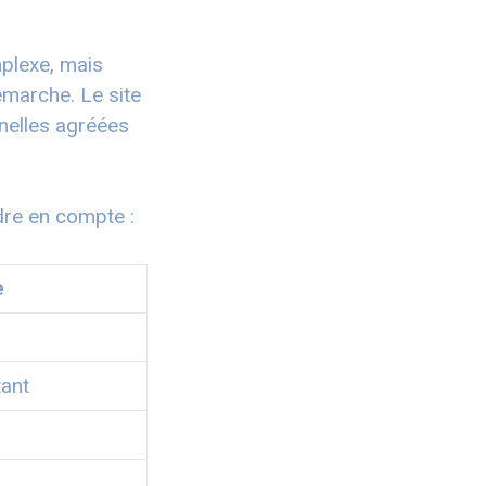
plexe, mais
émarche. Le site
rnelles agréées
dre en compte :
e
tant