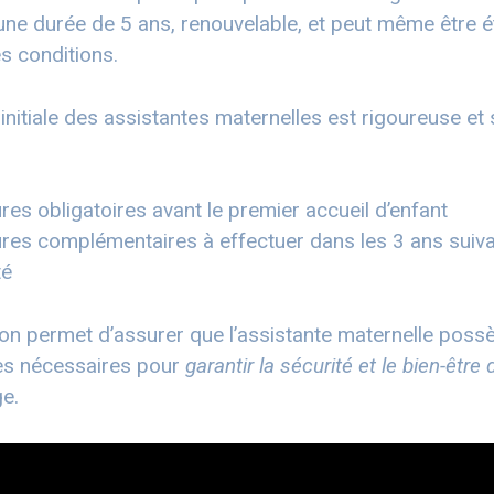
une durée de 5 ans, renouvelable, et peut même être 
s conditions.
initiale des assistantes maternelles est rigoureuse 
res obligatoires avant le premier accueil d’enfant
res complémentaires à effectuer dans les 3 ans suiva
té
on permet d’assurer que l’assistante maternelle poss
s nécessaires pour
garantir la sécurité et le bien-être
ge.