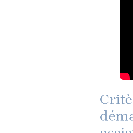
Critè
déma
assi