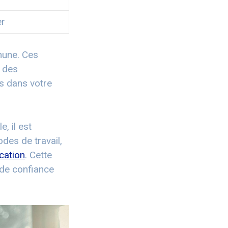
er
mune. Ces
r des
es dans votre
, il est
es de travail,
cation
. Cette
 de confiance