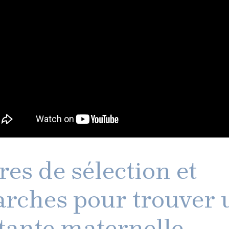
res de sélection et
rches pour trouver 
stante maternelle