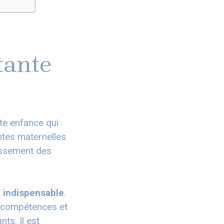
tante
te enfance qui
ntes maternelles
issement des
t indispensable
.
s compétences et
ts. Il est