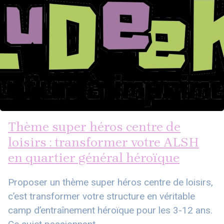
Thème super héros centre de
loisirs : transformer votre ALSH
en quartier général héroïque
Proposer un thème super héros centre de loisirs,
c’est transformer votre structure en véritable
camp d’entraînement héroïque pour les 3-12 ans.