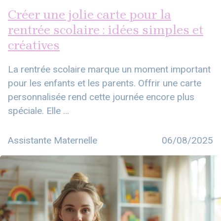
Créer une jolie carte pour la
rentrée scolaire : idées simples et
créatives
La rentrée scolaire marque un moment important
pour les enfants et les parents. Offrir une carte
personnalisée rend cette journée encore plus
spéciale. Elle …
Assistante Maternelle
06/08/2025